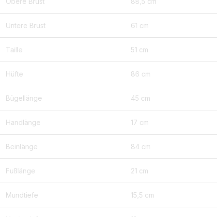
Obere Brust
88,5 cm
Untere Brust
61 cm
Taille
51 cm
Hüfte
86 cm
Bügellänge
45 cm
Handlänge
17 cm
Beinlänge
84 cm
Fußlänge
21 cm
Mundtiefe
15,5 cm