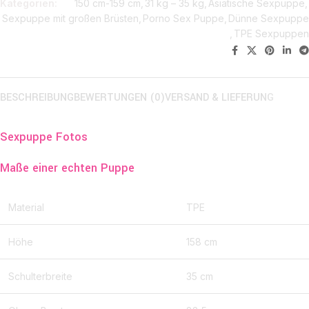
Kategorien:
150 cm-159 cm
,
31 kg – 35 kg
,
Asiatische Sexpuppe
,
Sexpuppe mit großen Brüsten
,
Porno Sex Puppe
,
Dünne Sexpuppe
,
TPE Sexpuppen
Aktie:
BESCHREIBUNG
BEWERTUNGEN (0)
VERSAND & LIEFERUNG
Sexpuppe Fotos
Maße einer echten Puppe
Material
TPE
Höhe
158 cm
Schulterbreite
35 cm