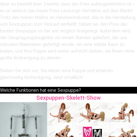
Aber es besteht kein Zweifel, dass der Preis außergewöhnlich ist –
es ist wirklich das beste Preis-Leistungs-Verhältnis auf dem Markt!
Trotz des hohen Maßes an Handwerkskunst, das in die Herstellung
von Sexpuppen zum Verkauf einfließt, haben wir den Preis der
besten Sexpuppe so fair wie möglich festgelegt. Außerdem wird
der Vergnügungsbegleiter mit einem Ständer geliefert, der aus
robusten Materialien gefertigt wurde, um eine stabile Basis zu
bieten, und Ihre Puppe wird immer aufrecht stehen, um Ihnen ohne
große Anstrengung zu dienen.
Stellen Sie sich vor, Sie lieben eine Puppe und erfahren
gleichzeitig Befriedigung. Jetzt erhältlich!
Welche Funktionen hat eine Sexpuppe?
Sexpuppen-Skelett-Show