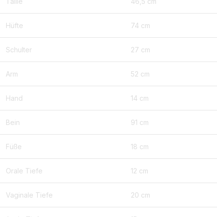
Taille
46,5 cm
Hüfte
74 cm
Schulter
27 cm
Arm
52 cm
Hand
14 cm
Bein
91 cm
Füße
18 cm
Orale Tiefe
12 cm
Vaginale Tiefe
20 cm