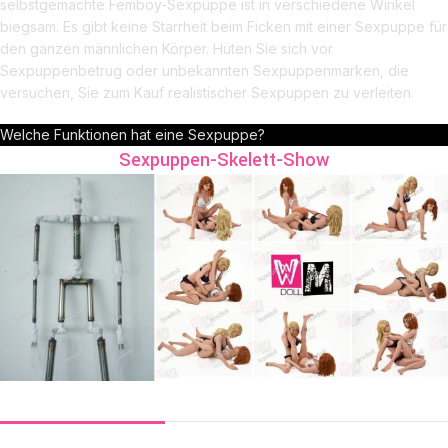
selbstgemachte Femboy-Sexpuppe ist in verschiedene Winkel
biegsam. Es gibt keine Starrheit beim Ficken mit einer Sexpuppe für
den ganzen männlichen Körper. Hüten Sie sich vor
Sexpuppenbetrug oder unbekannten Sexpuppenmarken, die
versuchen, Sie zum Kauf realistischer Sexpuppen zu verleiten.
Welche Funktionen hat eine Sexpuppe?
Sexpuppen-Skelett-Show