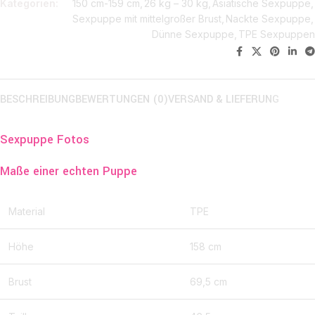
Kategorien:
150 cm-159 cm
,
26 kg – 30 kg
,
Asiatische Sexpuppe
,
Sexpuppe mit mittelgroßer Brust
,
Nackte Sexpuppe
,
Dünne Sexpuppe
,
TPE Sexpuppen
Aktie:
BESCHREIBUNG
BEWERTUNGEN (0)
VERSAND & LIEFERUNG
Sexpuppe Fotos
Maße einer echten Puppe
Material
TPE
Höhe
158 cm
Brust
69,5 cm