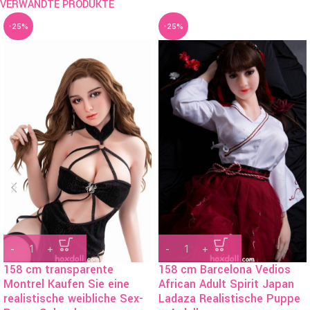
VERWANDTE PRODUKTE
-25%
-25%
158 cm transparente
158 cm Barcelona Vedios
Montrel Kaufen Sie eine
African Adult Spirit Japan
realistische weibliche Sex-
Ladaza Realistische Puppe