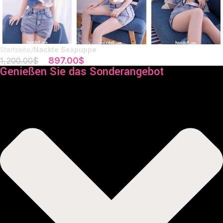
Startseite
Nackte Sexpuppe
897.00
$
1,200.00
$
Genießen Sie das Sonderangebot